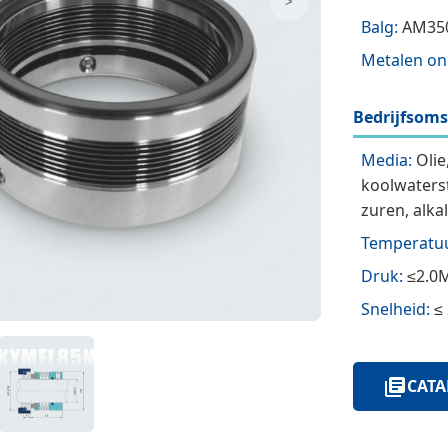
>
Balg:
AM350
Metalen on
Bedrijfsom
Media:
Olie
koolwaters
zuren, alka
Temperatuu
Druk:
≤2.0
Snelheid:
≤ 
CATA