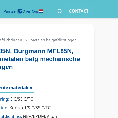
CONTACT
h Pantser
Over Ons
afdichtingen
>
Metalen balgafdichtingen
85N, Burgmann MFL85N,
 metalen balg mechanische
ingen
rde materialen:
ring:
SiC/SSiC/TC
ring:
Koolstof/SiC/SSiC/TC
afdichting:
NBR/EPDM/Viton