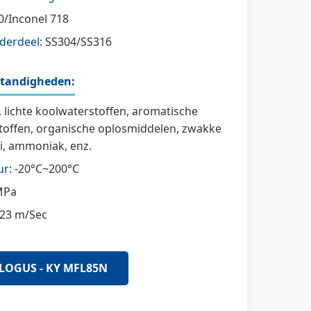
/Inconel 718
derdeel:
SS304/SS316
standigheden:
, lichte koolwaterstoffen, aromatische
toffen, organische oplosmiddelen, zwakke
li, ammoniak, enz.
r:
-20°C~200°C
MPa
23 m/Sec
LOGUS - KY MFL85N