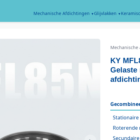
Keramisc
Mechanische Afdichtingen
Glijvlakken
Mechanische 
KY MFL
Gelaste
afdicht
Gecombinee
Stationaire 
Roterende 
Secundaire 