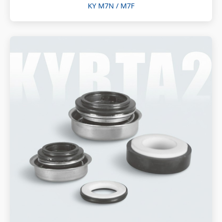
KY M7N / M7F