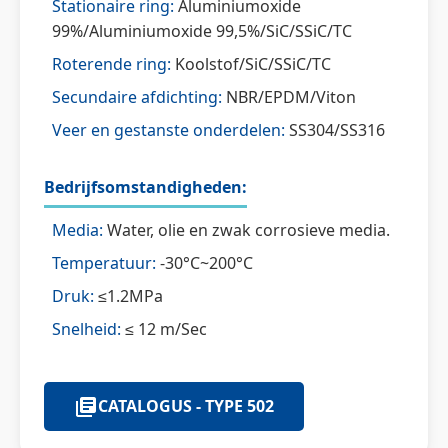
Stationaire ring:
Aluminiumoxide
99%/Aluminiumoxide 99,5%/SiC/SSiC/TC
Roterende ring:
Koolstof/SiC/SSiC/TC
Secundaire afdichting:
NBR/EPDM/Viton
Veer en gestanste onderdelen:
SS304/SS316
Bedrijfsomstandigheden:
Media:
Water, olie en zwak corrosieve media.
Temperatuur:
-30°C~200°C
Druk:
≤1.2MPa
Snelheid:
≤ 12 m/Sec
CATALOGUS - TYPE 502