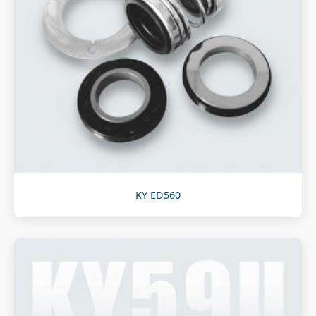
KY ED560